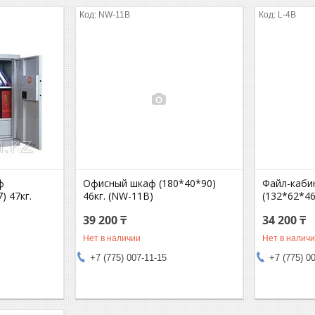
NW-11B
L-4B
ф
Офисный шкаф (180*40*90)
Файл-каби
) 47кг.
46кг. (NW-11B)
(132*62*46)
39 200 ₸
34 200 ₸
Нет в наличии
Нет в налич
+7 (775) 007-11-15
+7 (775) 0