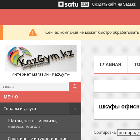
Создать сайт
на Satu.kz
Сейчас компания не может быстро обрабатывать 
ГЛАВНАЯ
ТО
Интернет магазин «KazGym»
Шкафы офисны
Товары и услуги
Шатры, зонты, маркизы,
навесы, перголы
Спортивные и туристические