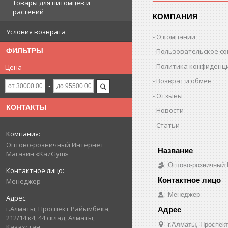
Товары для питомцев и
растений
КОМПАНИЯ
Условия возврата
О компании
Пользовательское с
ФИЛЬТРЫ
Политика конфиденц
Цена
Возврат и обмен
Отзывы
КОНТАКТЫ
Новости
Статьи
Оптово-розничный Интернет
Магазин «KazGym»
Оптово-розничный
Менеджер
Менеджер
г.Алматы, Проспект Райымбека,
212/14 к4, 44 склад, Алматы,
г.Алматы, Проспект
Казахстан