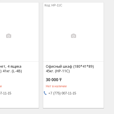
HP-11C
нет, 4 ящика
Офисный шкаф (180*41*89)
 41кг. (L-4B)
45кг. (HP-11C)
30 000 ₸
ии
Нет в наличии
07-11-15
+7 (775) 007-11-15