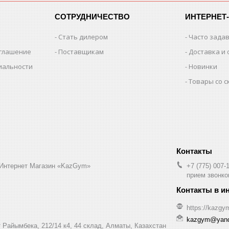
СОТРУДНИЧЕСТВО
ИНТЕРНЕТ
Стать дилером
Часто зада
оглашение
Поставщикам
Доставка и 
иальности
Новинки
Товары со 
 Интернет Магазин «KazGym»
+7 (775) 007-
прием звонков
https://kazgy
kazgym@yand
 Райымбека, 212/14 к4, 44 склад, Алматы, Казахстан