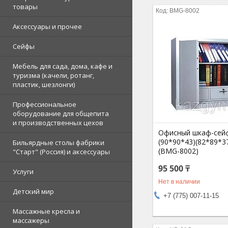
товары
BMG-8002
Аксессуары и прочее
Сейфы
Мебель для сада, дома, кафе и
туризма (качели, ротанг,
пластик, шезлонги)
Профессиональное
оборудование для общепита
и производственных цехов
Офисный шкаф-сей
(90*90*43)(82*89*37
Бильярдные столы фабрики
(BMG-8002)
"Cтарт" (Россия) и аксессуары
95 500 ₸
Услуги
Нет в наличии
Детский мир
+7 (775) 007-11-15
Массажные кресла и
массажеры