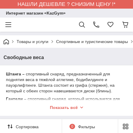
НАШЛИ ДЕШЕВЛЕ ? СНИЗИМ ЦЕНУ !*
Интернет магазин «KazGym»
Товары и услуги
Спортивные и туристические товары
Свободные веса
Штанга –
спортивный снаряд, предназначенный для
поднятия веса в тяжёлой атлетике, бодибилдинге и
пауэрлифтинге. Штанга состоит из грифа (стержня), на
который с обеих сторон навешиваются диски (блины).
Гантели –
спортивный снаряд, который используется для
силовых упражнений с отягощениями.
Показать всё
Гиря
– спортивный снаряд, представляющий собой
металлический шар с ручкой.
Сортировка
0
Фильтры