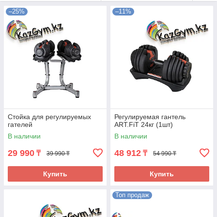
–25%
–11%
Стойка для регулируемых
Регулируемая гантель
гателей
ART.FiT 24кг (1шт)
В наличии
В наличии
29 990
48 912
₸
₸
39 990 ₸
54 990 ₸
Купить
Купить
Топ продаж