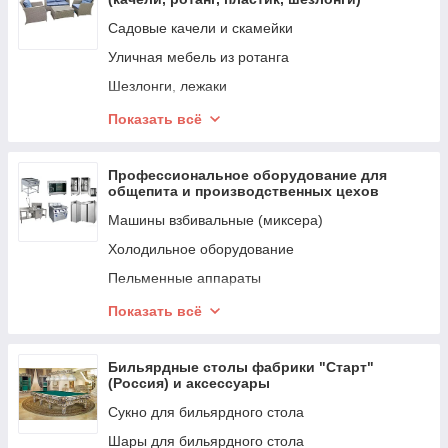
Степперы
Садовые качели и скамейки
Гребные тренажеры
Уличная мебель из ротанга
Настольные игры
Шезлонги, лежаки
Покерные столы
Походная мебель для рыбалки, охоты и
Футбол
Показать всё
кемпинга
Бейсбол
Мебель для дома
Теннис большой
Профессиональное оборудование для
Кресла, столы игровые и офисные
общепита и производственных цехов
Волейбол
Офисные и рабочие столы
Машины взбивальные (миксера)
Аэрохоккей
Походная мебель для рыбалки, охоты и
Холодильное оборудование
кемпинга
Пельменные аппараты
Кашпо
Расстоечные шкафы и камеры
Показать всё
Кресла-качалки
Котлы пищеварочные
Мебель для дома
Кипятильники и термосы
Бильярдные столы фабрики "Cтарт"
(Россия) и аксессуары
Оборудование для переработки мяса
Cукно для бильярдного стола
Столы, полки, ванны из нержавейки
Шары для бильярдного стола