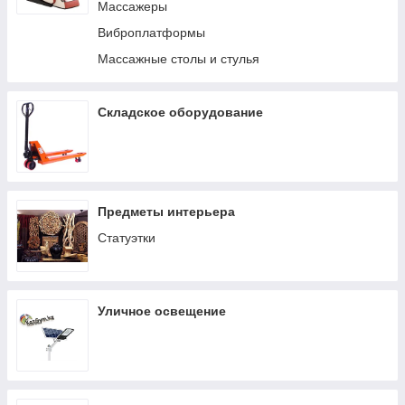
Детские машинки-каталки, толокары
Массажеры
Упаковочное оборудование
Виброплатформы
Барное оборудование и инвентарь
Массажные столы и стулья
Колбасные шприцы
Тостеры
Складское оборудование
Противни
Подносы
Мармиты / Чафиндиши
Подносы для разморозки
Предметы интерьера
Оборудование для переработки мяса
Статуэтки
Уличное освещение