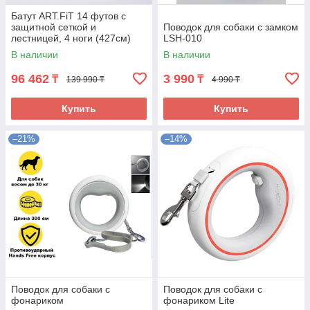
Батут ART.FiT 14 футов с
защитной сеткой и
Поводок для собаки с замком
лестницей, 4 ноги (427см)
LSH-010
В наличии
В наличии
96 462
3 990
₸
₸
139 990 ₸
4 990 ₸
Купить
Купить
–21%
–14%
Поводок для собаки с
Поводок для собаки с
фонариком
фонариком Lite