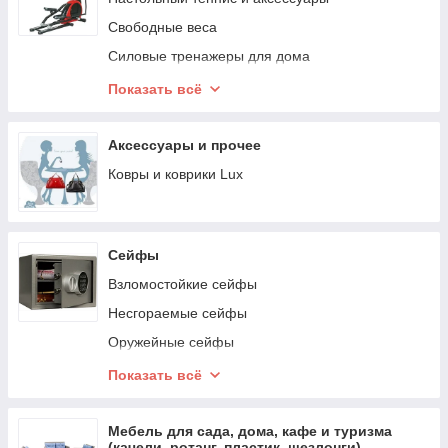
Свободные веса
Силовые тренажеры для дома
Велотренажеры, спин-байки, велоэргометры
Показать всё
Беговые дорожки
Эллиптические тренажеры
Аксессуары и прочее
Маты, коврики, покрытия для залов
Ковры и коврики Lux
Аэробика и фитнес
Шведские стенки и турники
Сейфы
Спортивные батуты
Взломостойкие сейфы
Баскетбол
Несгораемые сейфы
Тренажеры профессиональные для спортивных
залов
Оружейные сейфы
Тренажеры для кинезотерапии
Шкафы офисные (архивные)
Показать всё
Бокс и единоборства
Гостиничные и мебельные сейфы
Настольный футбол (кикер), аэрохоккей, дартс
Мебель для сада, дома, кафе и туризма
(качели, ротанг, пластик, шезлонги)