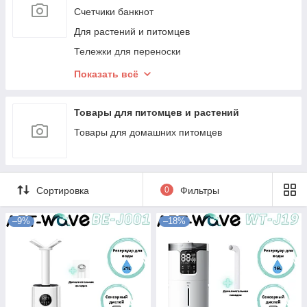
Счетчики банкнот
Для растений и питомцев
Тележки для переноски
Оборудование для фото и видео съёмки
Показать всё
Дубликаты для Kaspi (Без учета остатков)
Дубликаты для Kaspi (Без Каспи Доставки)
Товары для питомцев и растений
!!!ПРЕДЗАКАЗ (+1 день, дом)
Товары для домашних питомцев
Сортировка
0
Фильтры
–9%
–18%